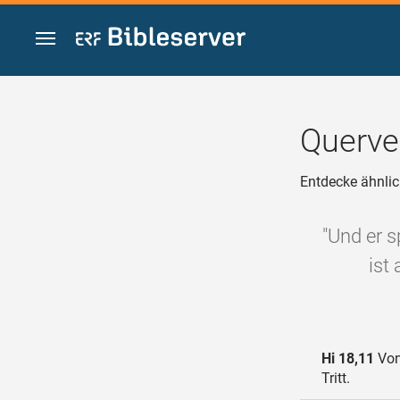
Zum Inhalt springen
Querve
Entdecke ähnlic
"Und er s
ist
Hi 18,11
Von 
Tritt.