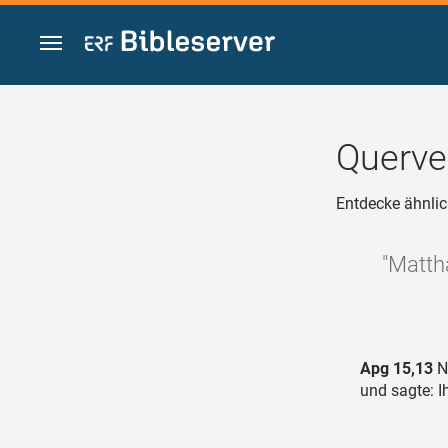
Zum Inhalt springen
Querve
Entdecke ähnlic
"Matth
Apg 15,13
Na
und sagte: I