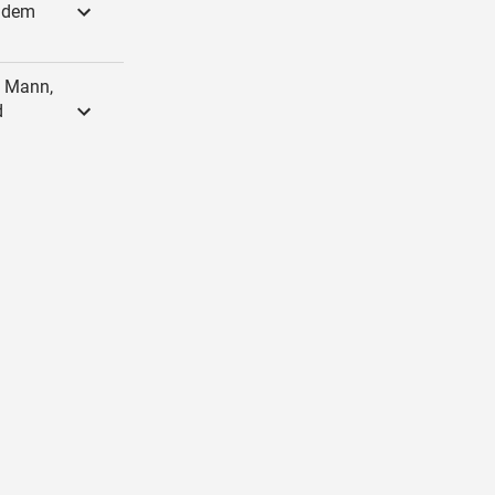
, dem
n Mann,
d