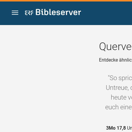
Zum Inhalt springen
Querve
Entdecke ähnlic
"So spri
Untreue, 
heute v
euch eine
3Mo 17,8
Un