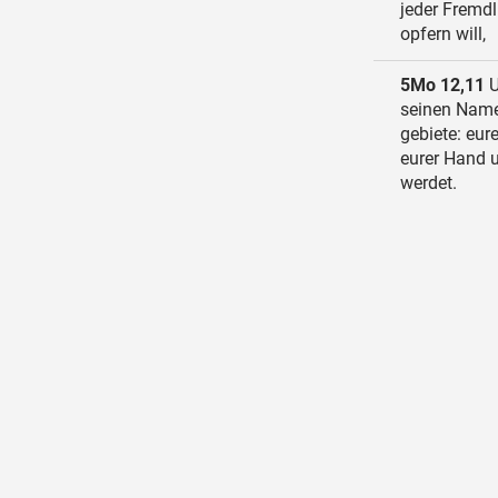
jeder Fremdl
opfern will,
5Mo 12,11
U
seinen Namen
gebiete: eur
eurer Hand u
werdet.