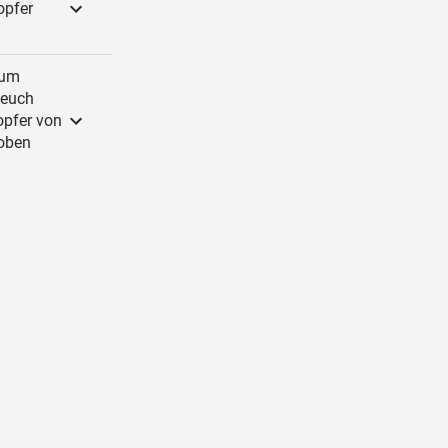
opfer
 um
 euch
opfer von
loben