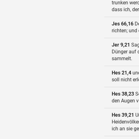
trunken werd
dass ich, de
Jes 66,16
De
richten; un
Jer 9,21
Sag
Dünger auf d
sammelt.
Hes 21,4
und
soll nicht er
Hes 38,23
So
den Augen vi
Hes 39,21
Un
Heidenvölker
ich an sie g