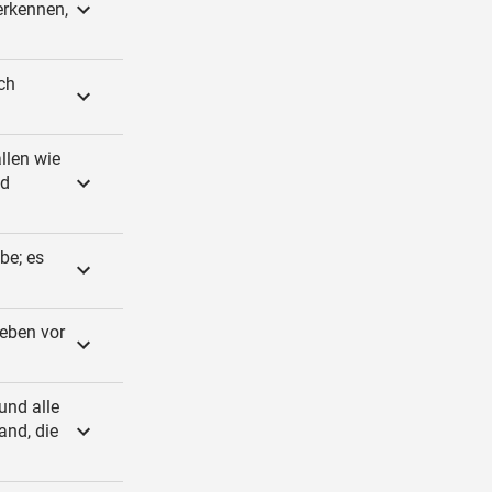
erkennen,
ch
llen wie
nd
be; es
geben vor
und alle
and, die