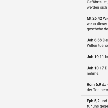
Gefährte ist
werden sich
Mt 26,42
Wie
wenn dieser 
geschehe dei
Joh 6,38
Den
Willen tue, 
Joh 10,11
Ic
Joh 10,17
Da
nehme.
Röm 6,9
da w
der Tod herr
Eph 5,2
und 
für uns gege