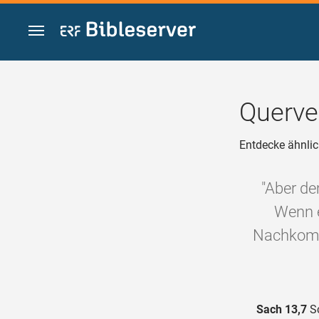
Zum Inhalt springen
Querve
Entdecke ähnlic
"Aber de
Wenn e
Nachkomm
Sach 13,7
Sc