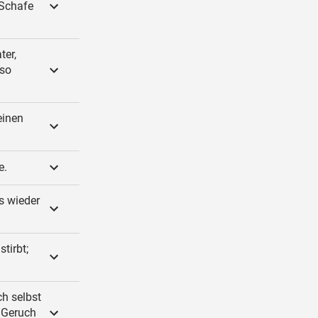
 Schafe
ter,
 so
einen
e.
s wieder
tirbt;
ch selbst
n Geruch