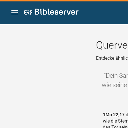
Zum Inhalt springen
Querve
Entdecke ähnlic
"Dein Sa
wie seine
1Mo 22,17
d
wie die Ste
das Tor sein