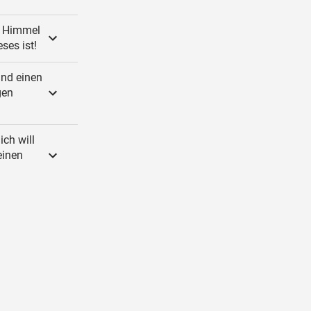
m Himmel
ses ist!
und einen
gen
ich will
einen