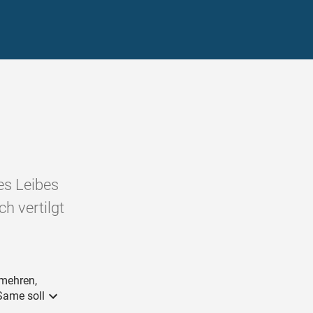
es Leibes
h vertilgt
 mehren,
Same soll