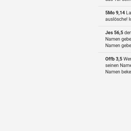
5Mo 9,14
La
auslösche! I
Jes 56,5
den
Namen geben,
Namen geben,
Offb 3,5
Wer 
seinen Name
Namen beken