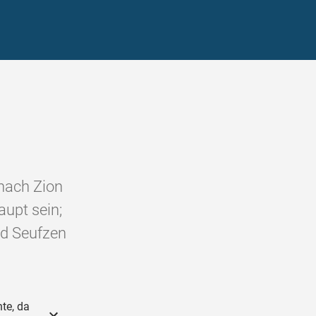
nach Zion
upt sein;
d Seufzen
te, da