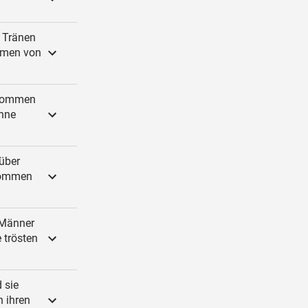
e Tränen
hmen von
 kommen
onne
über
rnommen
 Männer
 trösten
 sie
n ihren