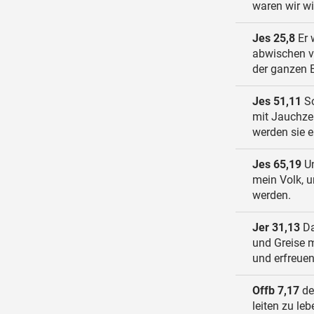
waren wir w
Jes 25,8
Er 
abwischen v
der ganzen E
Jes 51,11
So
mit Jauchze
werden sie e
Jes 65,19
Un
mein Volk, 
werden.
Jer 31,13
Da
und Greise m
und erfreue
Offb 7,17
de
leiten zu le