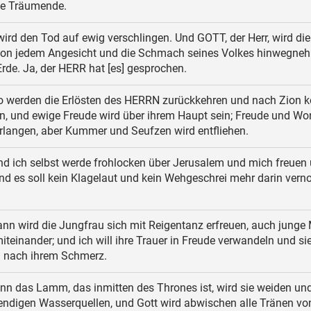
ie Träumende.
wird den Tod auf ewig verschlingen. Und GOTT, der Herr, wird di
on jedem Angesicht und die Schmach seines Volkes hinwegne
rde. Ja, der HERR hat [es] gesprochen.
 werden die Erlösten des HERRN zurückkehren und nach Zion
n, und ewige Freude wird über ihrem Haupt sein; Freude und W
rlangen, aber Kummer und Seufzen wird entfliehen.
d ich selbst werde frohlocken über Jerusalem und mich freuen 
und es soll kein Klagelaut und kein Wehgeschrei mehr darin ve
nn wird die Jungfrau sich mit Reigentanz erfreuen, auch junge
iteinander; und ich will ihre Trauer in Freude verwandeln und sie
n nach ihrem Schmerz.
nn das Lamm, das inmitten des Thrones ist, wird sie weiden und
bendigen Wasserquellen, und Gott wird abwischen alle Tränen vo