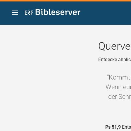
Zum Inhalt springen
Querve
Entdecke ähnlic
"Kommt d
Wenn eur
der Schn
Ps 51,9
Ents