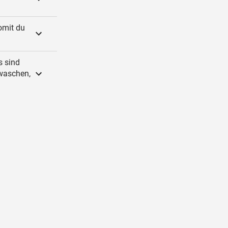
omit du
s sind
ewaschen,