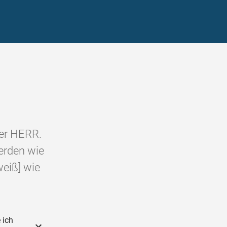
der HERR.
erden wie
weiß] wie
 ich