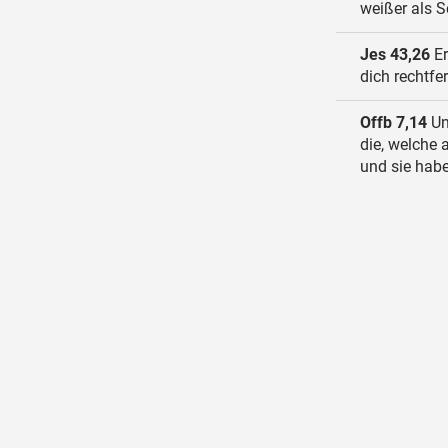
weißer als S
Jes 43,26
Er
dich rechtfer
Offb 7,14
Un
die, welche
und sie hab