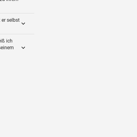
er selbst
iß ich
 seinem