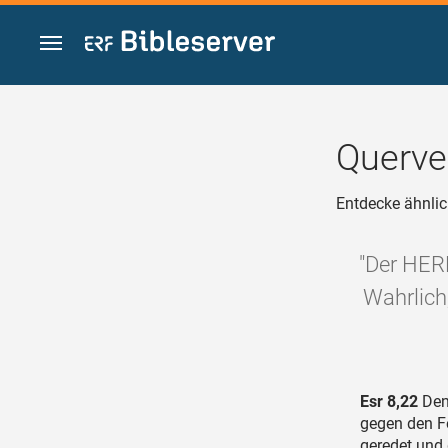
Zum Inhalt springen
Querve
Entdecke ähnlic
"Der HERR
Wahrlich,
Esr 8,22
Denn
gegen den F
geredet und 