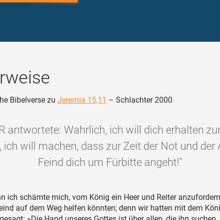
rweise
he Bibelverse zu
Jeremia 15,11
– Schlachter 2000
 antwortete: Wahrlich, ich will dich erhalten z
 ich will machen, dass zur Zeit der Not und der
Feind dich um Fürbitte angeht!"
 ich schämte mich, vom König ein Heer und Reiter anzufordern
eind auf dem Weg helfen könnten; denn wir hatten mit dem Kön
gesagt: »Die Hand unseres Gottes ist über allen, die ihn suchen,