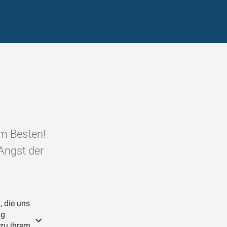
um Besten!
 Angst der
, die uns
ig
 zu ihrem