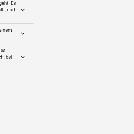
geht: Es
llt, und
 einem
des
ch; bei