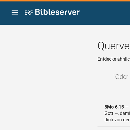
Zum Inhalt springen
Querve
Entdecke ähnlic
"Oder 
5Mo 6,15
— d
Gott —, dami
dich von der 