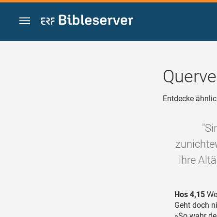
Zum Inhalt springen
Querve
Entdecke ähnlic
"Si
zunichtew
ihre Alt
Hos 4,15
Wen
Geht doch ni
»So wahr de