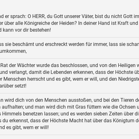
d er sprach: O HERR, du Gott unserer Väter, bist du nicht Gott 
r über alle Königreiche der Heiden? In deiner Hand ist Kraft und
 kann vor dir bestehen!
s sie beschämt und erschreckt werden für immer, lass sie scha
 umkommen,
Rat der Wächter wurde das beschlossen, und von den Heiligen 
und verlangt, damit die Lebenden erkennen, dass der Höchste ü
 Menschen herrscht und es gibt, wem er will, und den Niedrigst
rüber setzt!
 wird dich von den Menschen ausstoßen, und bei den Tieren d
h aufhalten; und man wird dich mit Gras füttern wie die Ochsen 
 Himmels benetzen lassen; und es werden sieben Zeiten über di
s du erkennst, dass der Höchste Macht hat über das Königtum d
 es gibt, wem er will!