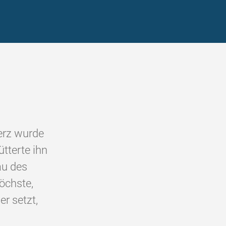
erz wurde
ütterte ihn
au des
höchste,
r setzt,