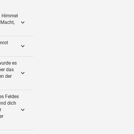
im Himmel
 Macht,
mrot
wurde es
ber das
en der
es Feldes
und dich
r
er