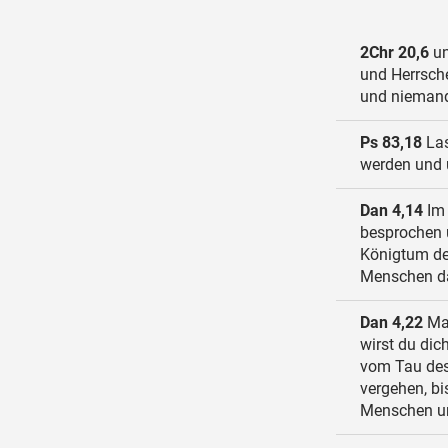
2Chr 20,6
un
und Herrsche
und niemand
Ps 83,18
Las
werden und
Dan 4,14
Im 
besprochen 
Königtum der
Menschen da
Dan 4,22
Man
wirst du dic
vom Tau des
vergehen, bi
Menschen und