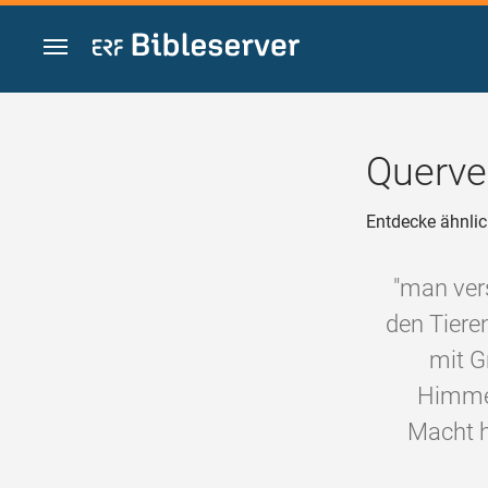
Zum Inhalt springen
Querve
Entdecke ähnlic
"man ver
den Tieren
mit G
Himmels
Macht h