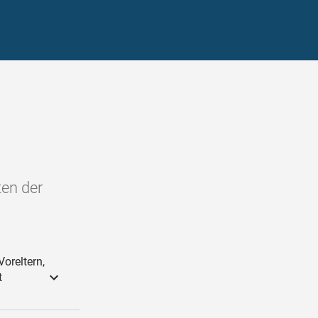
ten der
oreltern,
t