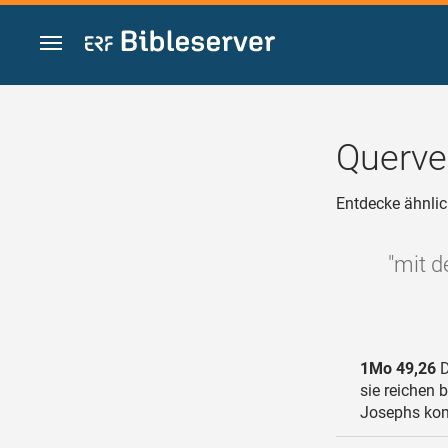
Zum Inhalt springen
Querve
Entdecke ähnlic
"mit d
1Mo 49,26
D
sie reichen 
Josephs kom