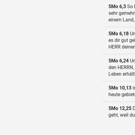
5Mo 6,3
So h
sehr gemehrt
einem Land, 
5Mo 6,18
Un
es dir gut g
HERR deinen
5Mo 6,24
Un
den HERRN, u
Leben erhält,
5Mo 10,13
i
heute gebiet
5Mo 12,25
D
geht, weil d