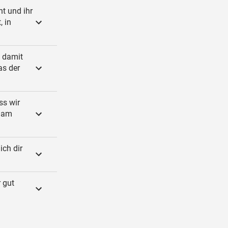
ht und ihr
, in
, damit
as der
ss wir
s am
ich dir
r gut