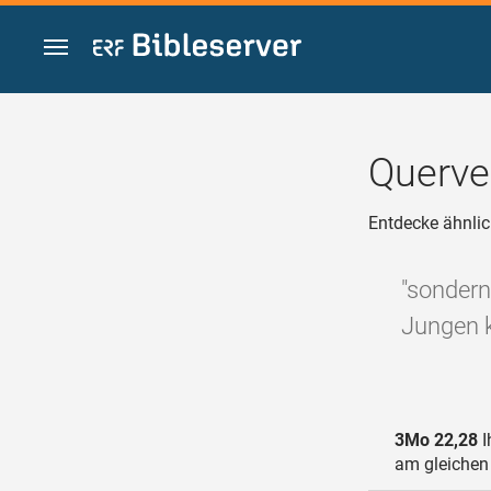
Zum Inhalt springen
Querve
Entdecke ähnlic
"sondern 
Jungen k
3Mo 22,28
I
am gleichen