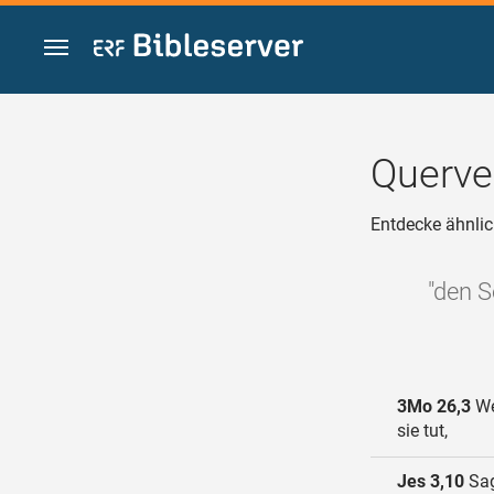
Zum Inhalt springen
Querve
Entdecke ähnlic
"den S
3Mo 26,3
We
sie tut,
Jes 3,10
Sag