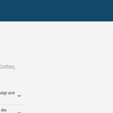
Gottes,
olgt und
 die