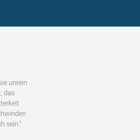
ie unrein
, das
terkeit
schwinden
h sein."