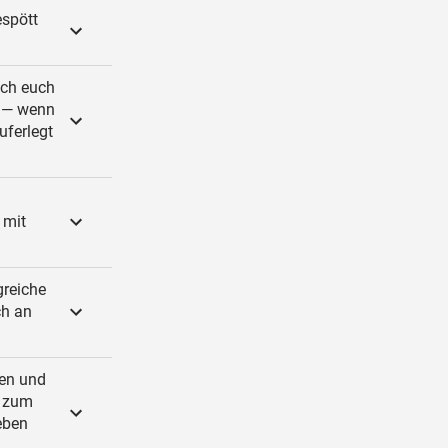
spött
ach euch
n — wenn
uferlegt
 mit
greiche
ch an
gen und
d zum
eben