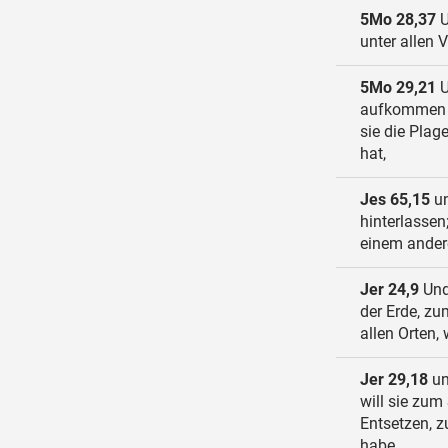
5Mo 28,37
U
unter allen 
5Mo 29,21
U
aufkommen w
sie die Plag
hat,
Jes 65,15
un
hinterlassen
einem ande
Jer 24,9
Und 
der Erde, z
allen Orten,
Jer 29,18
un
will sie zum
Entsetzen, z
habe,