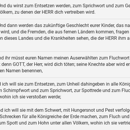
nd du wirst zum Entsetzen werden, zum Sprichwort und zum Ge
Völkern, zu denen der HERR dich vertreiben wird.
nd dann werden das zukünftige Geschlecht eurer Kinder, das n
ird, und die Fremden, die aus fernen Ländern kommen, frage
en dieses Landes und die Krankheiten sehen, die der HERR ihm a
d ihr müsst euren Namen meinen Auserwählten zum Fluchwort
; denn GOTT, der Herr, wird dich töten; seine Knechte aber wird er
ren Namen benennen,
ich will sie zum Entsetzen, zum Unheil dahingeben in alle Köni
um Schimpfwort und zum Sprichwort, zur Spottrede und zum Flu
 wohin ich sie verstoßen werde;
d ich will sie mit dem Schwert, mit Hungersnot und Pest verfol
 Schrecken für alle Königreiche der Erde machen, zum Fluch un
um Spott und zum Hohn unter allen Völkern, wohin ich sie vertri