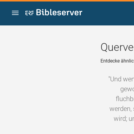
Zum Inhalt springen
Querve
Entdecke ähnlic
"Und wen
gewo
fluchb
werden, 
wird; u