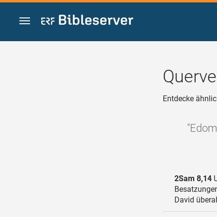
Zum Inhalt springen
Querve
Entdecke ähnlic
"Edom 
2Sam 8,14
U
Besatzungen
David überal