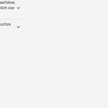
erführer,
nlich war
auchze