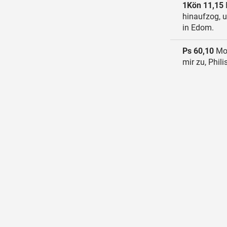
1Kön 11,15
hinaufzog, u
in Edom.
Ps 60,10
Moa
mir zu, Phili