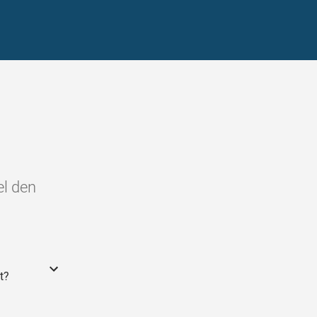
el den
t?