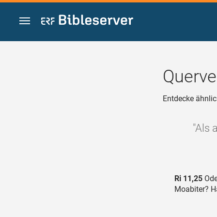
Zum Inhalt springen
Querve
Entdecke ähnlic
"Als 
Ri 11,25
Oder
Moabiter? Ha