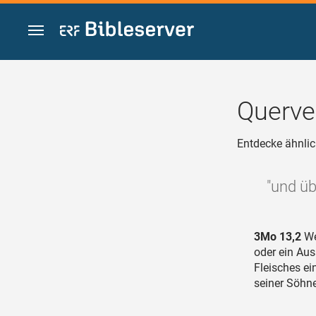
Zum Inhalt springen
Querve
Entdecke ähnlic
"und üb
3Mo 13,2
We
oder ein Aus
Fleisches ei
seiner Söhne