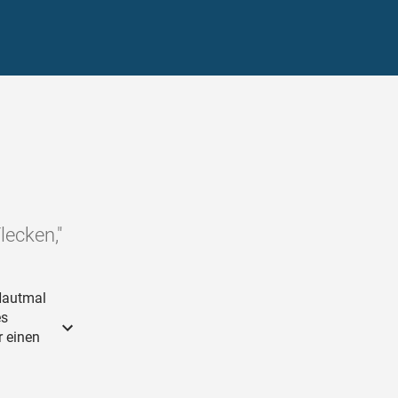
lecken,"
Hautmal
es
r einen