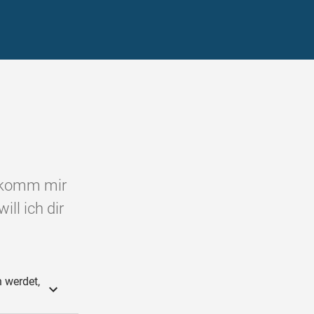
o komm mir
ll ich dir
 werdet,