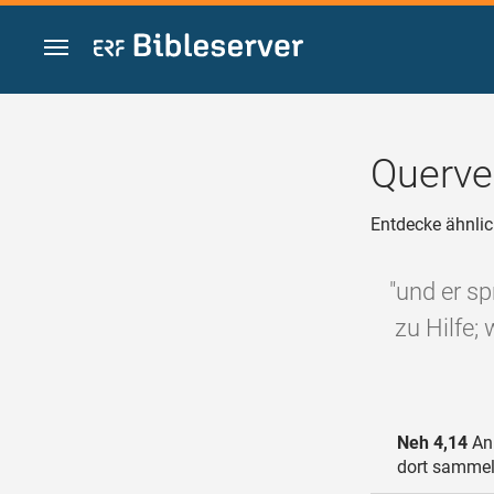
Zum Inhalt springen
Querve
Entdecke ähnlic
"und er s
zu Hilfe;
Neh 4,14
An 
dort sammelt