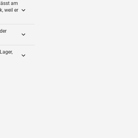
 lässt am
, weil er
der
Lager,