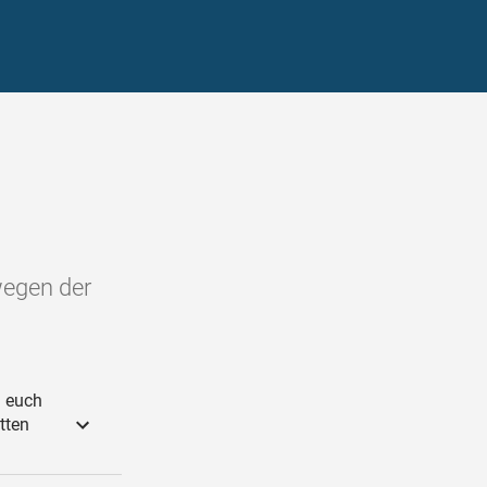
wegen der
d euch
tten