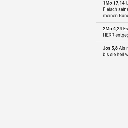
1Mo 17,14
U
Fleisch sein
meinen Bund
2Mo 4,24
Es 
HERR entgege
Jos 5,8
Als n
bis sie heil 