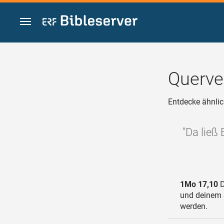
Zum Inhalt springen
Querve
Entdecke ähnlic
"Da ließ
1Mo 17,10
D
und deinem S
werden.