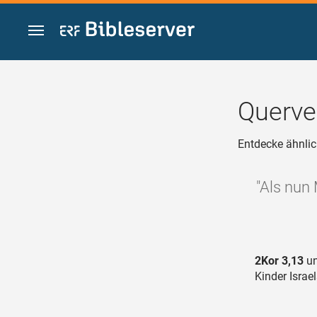
Zum Inhalt springen
Querve
Entdecke ähnlic
"Als nun 
2Kor 3,13
un
Kinder Israe