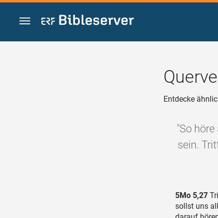
Zum Inhalt springen
Querve
Entdecke ähnlic
"So höre 
sein. Tri
5Mo 5,27
Tri
sollst uns a
darauf hören