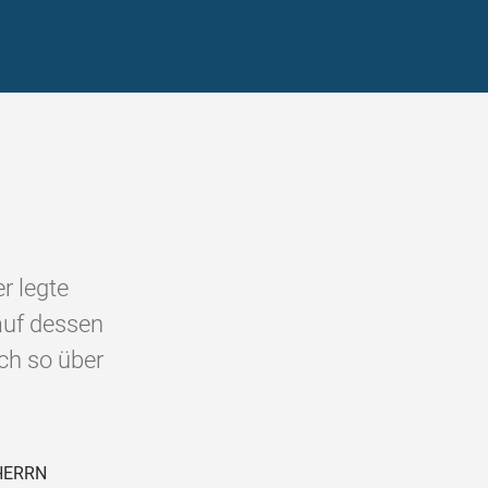
r legte
auf dessen
ch so über
 HERRN