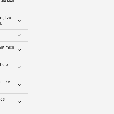
die sich
ingt zu
l.
hnt mich
chere
ichere
nde