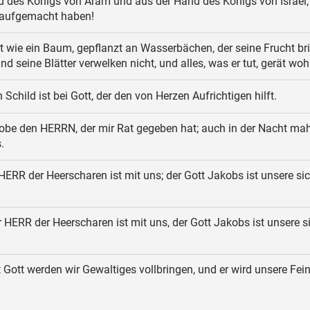
 des Königs von Aram und aus der Hand des Königs von Israel, 
aufgemacht haben!
t wie ein Baum, gepflanzt an Wasserbächen, der seine Frucht br
und seine Blätter verwelken nicht, und alles, was er tut, gerät woh
Schild ist bei Gott, der den von Herzen Aufrichtigen hilft.
lobe den HERRN, der mir Rat gegeben hat; auch in der Nacht ma
.
HERR der Heerscharen ist mit uns; der Gott Jakobs ist unsere si
 HERR der Heerscharen ist mit uns, der Gott Jakobs ist unsere s
 Gott werden wir Gewaltiges vollbringen, und er wird unsere Fei