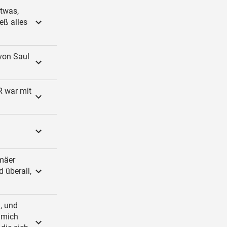
twas,
eß alles
von Saul
R war mit
mäer
 überall,
, und
 mich