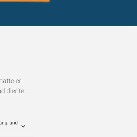
hatte er
nd diente
ang; und