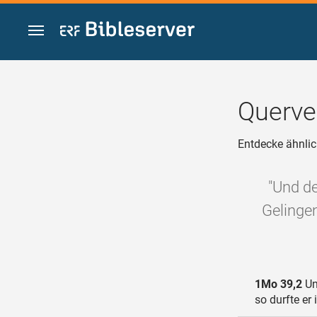
Zum Inhalt springen
Querve
Entdecke ähnlic
"Und de
Gelingen
1Mo 39,2
Un
so durfte er