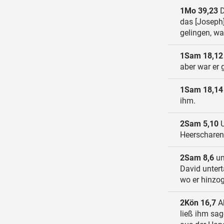
1Mo 39,23
D
das [Joseph]
gelingen, was
1Sam 18,12
aber war er 
1Sam 18,14
ihm.
2Sam 5,10
U
Heerscharen,
2Sam 8,6
un
David untert
wo er hinzog
2Kön 16,7
Ah
ließ ihm sag