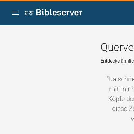
Zum Inhalt springen
Querve
Entdecke ähnlic
"Da schrie
mit mir 
Köpfe de
diese Z
w