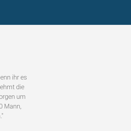
Wenn ihr es
nehmt die
morgen um
70 Mann,
."