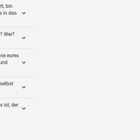
t, bin
s in das
r? Wer?
hne eures
 und
selbst
 ist, der