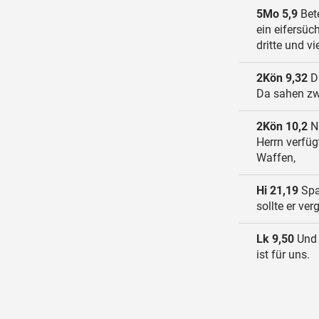
5Mo 5,9
Bete
ein eifersüc
dritte und vi
2Kön 9,32
Da
Da sahen zw
2Kön 10,2
Nu
Herrn verfüg
Waffen,
Hi 21,19
Spar
sollte er ver
Lk 9,50
Und 
ist für uns.