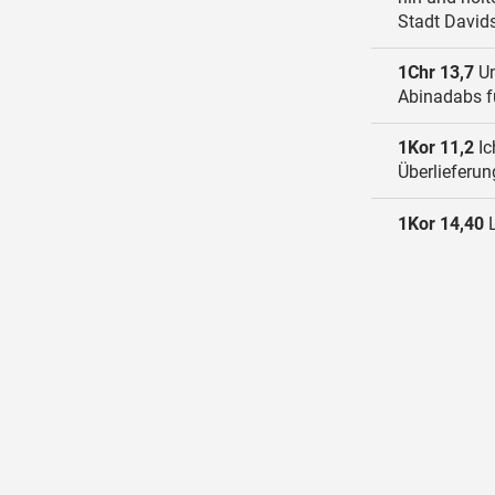
Stadt Davids
1Chr 13,7
Un
Abinadabs f
1Kor 11,2
Ic
Überlieferun
1Kor 14,40
L