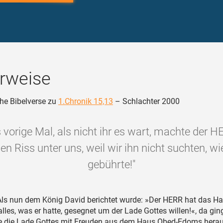
rweise
he Bibelverse zu
1.Chronik 15,13
– Schlachter 2000
 vorige Mal, als nicht ihr es wart, machte der H
nen Riss unter uns, weil wir ihn nicht suchten, wi
gebührte!"
ls nun dem König David berichtet wurde: »Der HERR hat das H
les, was er hatte, gesegnet um der Lade Gottes willen!«, da gin
te die Lade Gottes mit Freuden aus dem Haus Obed-Edoms herauf