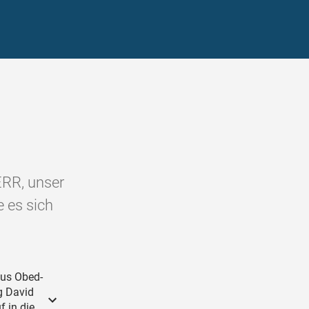
ERR, unser
e es sich
aus Obed-
g David
 in die