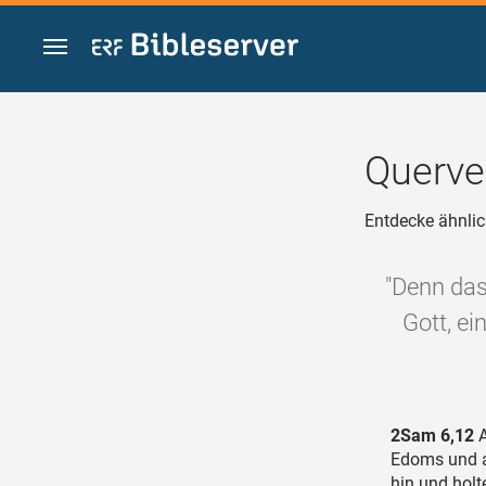
Zum Inhalt springen
Querve
Entdecke ähnlic
"Denn das
Gott, ei
2Sam 6,12
A
Edoms und al
hin und hol