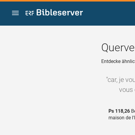
Zum Inhalt springen
Querve
Entdecke ähnlic
"car, je v
vous 
Ps 118,26
Bé
maison de l'