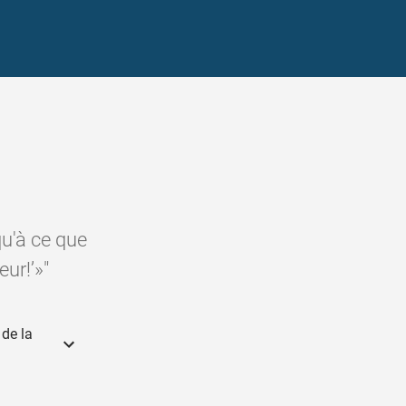
qu'à ce que
ur!’»"
 de la