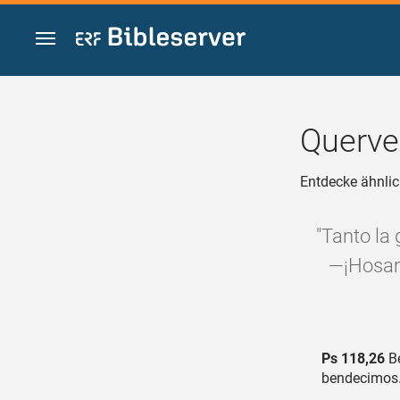
Zum Inhalt springen
Querve
Entdecke ähnlic
"Tanto la 
―¡Hosann
Ps 118,26
Be
bendecimos