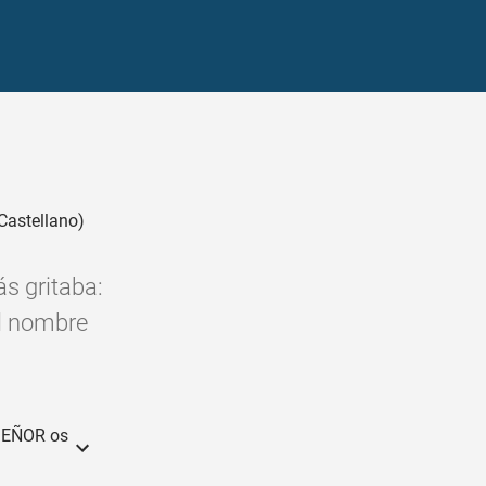
Castellano)
ás gritaba:
el nombre
 SEÑOR os