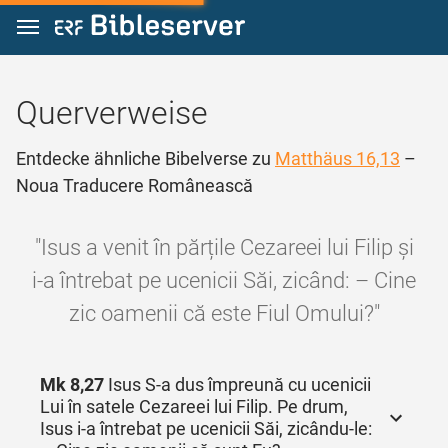
Zum Inhalt springen
Querverweise
Entdecke ähnliche Bibelverse zu
Matthäus 16,13
–
Noua Traducere Românească
"Isus a venit în părțile Cezareei lui Filip și
i‑a întrebat pe ucenicii Săi, zicând: – Cine
zic oamenii că este Fiul Omului?"
Mk 8,27
Isus S‑a dus împreună cu ucenicii
Lui în satele Cezareei lui Filip. Pe drum,
Isus i‑a întrebat pe ucenicii Săi, zicându‑le: