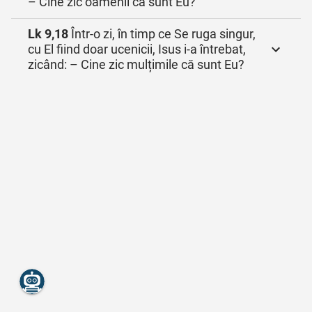
– Cine zic oamenii că sunt Eu?
Lk 9,18
Într‑o zi, în timp ce Se ruga singur,
cu El fiind doar ucenicii, Isus i‑a întrebat,
zicând: – Cine zic mulțimile că sunt Eu?