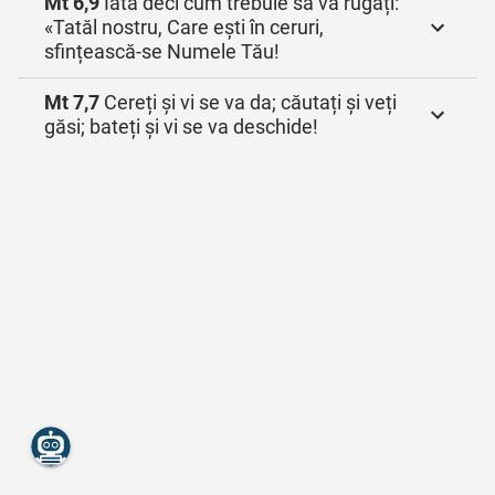
Mt 6,9
Iată deci cum trebuie să vă rugați:
«Tatăl nostru, Care ești în ceruri,
sfințească‑se Numele Tău!
Mt 7,7
Cereți și vi se va da; căutați și veți
găsi; bateți și vi se va deschide!