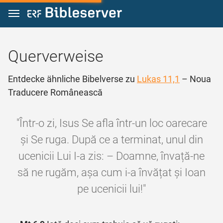
Zum Inhalt springen
Querverweise
Entdecke ähnliche Bibelverse zu
Lukas 11,1
– Noua
Traducere Românească
"Într‑o zi, Isus Se afla într‑un loc oarecare
și Se ruga. După ce a terminat, unul din
ucenicii Lui I‑a zis: – Doamne, învață‑ne
să ne rugăm, așa cum i‑a învățat și Ioan
pe ucenicii lui!"