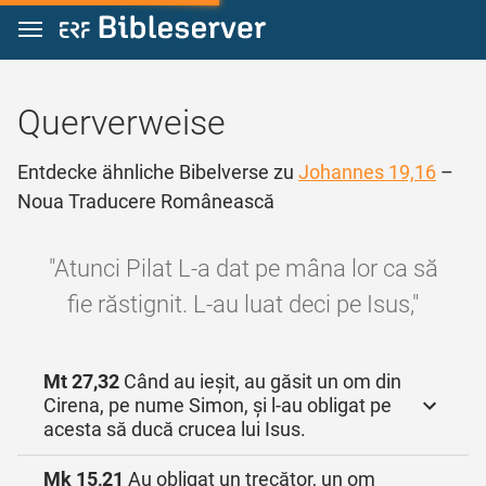
Zum Inhalt springen
Querverweise
Entdecke ähnliche Bibelverse zu
Johannes 19,16
–
Noua Traducere Românească
"Atunci Pilat L‑a dat pe mâna lor ca să
fie răstignit. L‑au luat deci pe Isus,"
Mt 27,32
Când au ieșit, au găsit un om din
Cirena, pe nume Simon, și l‑au obligat pe
acesta să ducă crucea lui Isus.
Mk 15,21
Au obligat un trecător, un om