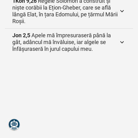
1Kön 9,26
Regele Solomon a construit și
niște corăbii la Ețion-Gheber, care se află
lângă Elat, în țara Edomului, pe țărmul Mării
Roșii.
Jon 2,5
Apele mă împresuraseră până la
gât, adâncul mă învăluise, iar algele se
înfășuraseră în jurul capului meu.