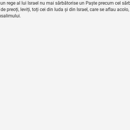
un rege al lui Israel nu mai sărbătorise un Paște precum cel sărb
 de preoți, leviți, toți cei din Iuda și din Israel, care se aflau acolo,
rusalimului.