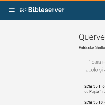
Zum Inhalt springen
Querve
Entdecke ähnlic
"Iosia i
acolo și 
2Chr 35,1
Io
de Paște în a
2Chr 35,18
P