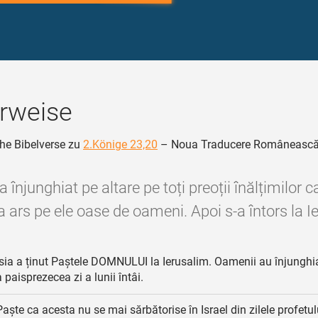
rweise
he Bibelverse zu
2.Könige 23,20
– Noua Traducere Româneasc
‑a înjunghiat pe altare pe toți preoții înălțimilor 
a ars pe ele oase de oameni. Apoi s‑a întors la I
sia a ținut Paștele DOMNULUI la Ierusalim. Oamenii au înjunghia
 paisprezecea zi a lunii întâi.
aște ca acesta nu se mai sărbătorise în Israel din zilele profetul