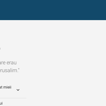
ă
care erau
erusalim."
t mieii
ui