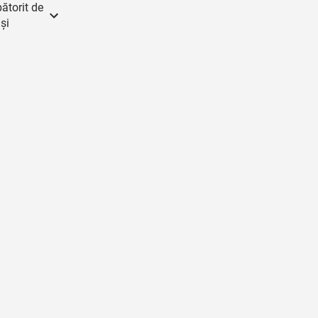
ătorit de
 și