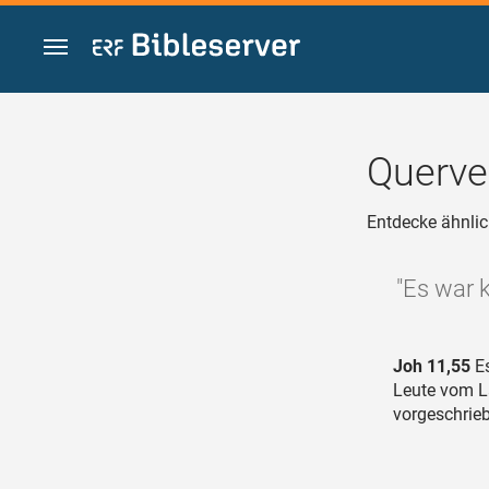
Zum Inhalt springen
Querve
Entdecke ähnlic
"Es war k
Joh 11,55
Es
Leute vom L
vorgeschrie