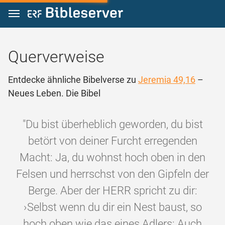
Zum Inhalt springen
Querverweise
Entdecke ähnliche Bibelverse zu
Jeremia 49,16
–
Neues Leben. Die Bibel
"Du bist überheblich geworden, du bist
betört von deiner Furcht erregenden
Macht: Ja, du wohnst hoch oben in den
Felsen und herrschst von den Gipfeln der
Berge. Aber der HERR spricht zu dir:
›Selbst wenn du dir ein Nest baust, so
hoch oben wie das eines Adlers: Auch