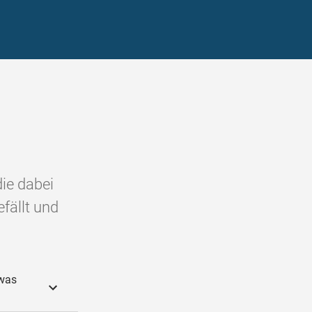
die dabei
efällt und
twas