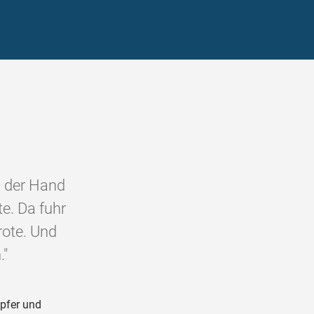
n der Hand
te. Da fuhr
rote. Und
."
pfer und