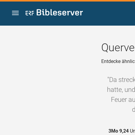
Zum Inhalt springen
Querve
Entdecke ähnlic
"Da strec
hatte, und
Feuer au
d
3Mo 9,24
Un