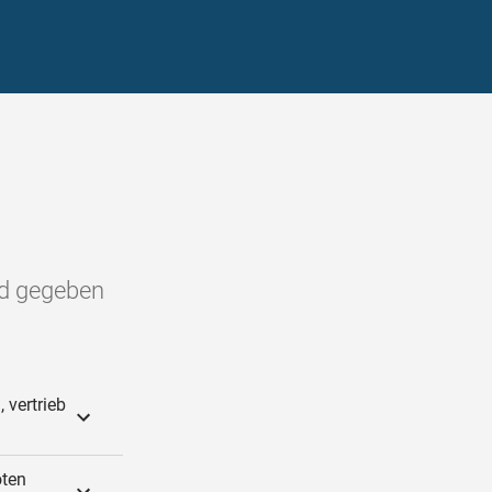
nd gegeben
 vertrieb
oten