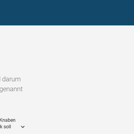
d darum
 genannt
s Knaben
k soll