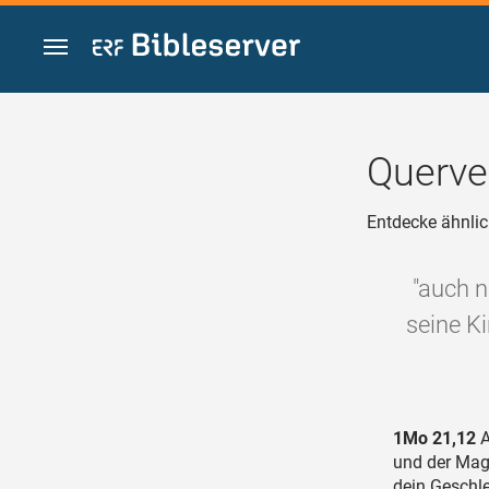
Zum Inhalt springen
Querve
Entdecke ähnlic
"auch 
seine K
1Mo 21,12
A
und der Magd
dein Geschl