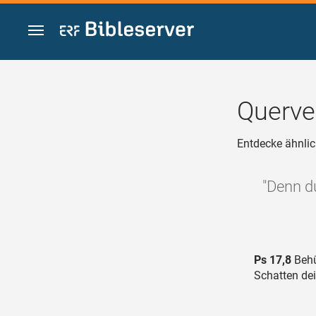
Zum Inhalt springen
Querve
Entdecke ähnlic
"Denn d
Ps 17,8
Behü
Schatten dei