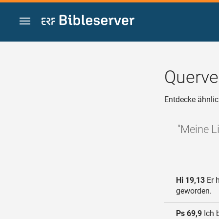
Zum Inhalt springen
Querve
Entdecke ähnlic
"Meine L
Hi 19,13
Er 
geworden.
Ps 69,9
Ich 