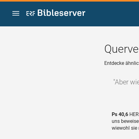
Zum Inhalt springen
Querve
Entdecke ähnlic
"Aber wi
Ps 40,6
HERR
uns beweises
wiewohl sie 