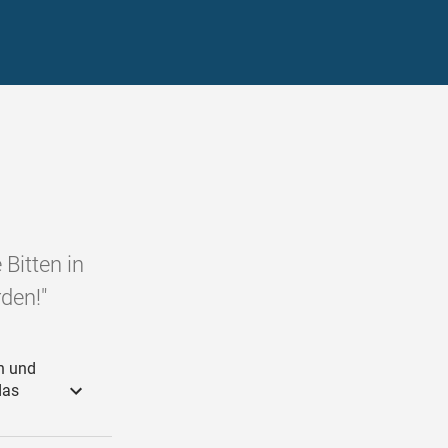
 Bitten in
den!"
n und
das