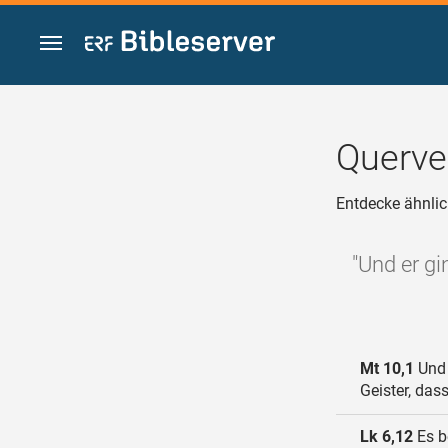
Zum Inhalt springen
Querve
Entdecke ähnlic
"Und er gi
Mt 10,1
Und 
Geister, das
Lk 6,12
Es b