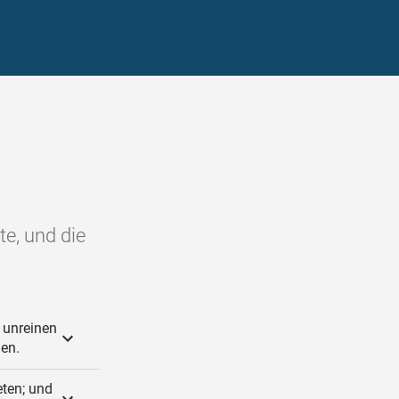
te, und die
 unreinen
hen.
eten; und