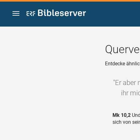
Zum Inhalt springen
Querve
Entdecke ähnlic
"Er aber
ihr mi
Mk 10,2
Und 
sich von sei