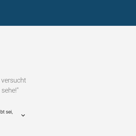
 versucht
 sehe!"
t sei,