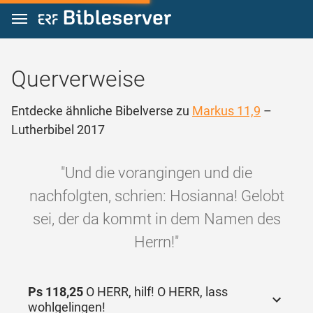
Zum Inhalt springen
Querverweise
Entdecke ähnliche Bibelverse zu
Markus 11,9
–
Lutherbibel 2017
"Und die vorangingen und die
nachfolgten, schrien: Hosianna! Gelobt
sei, der da kommt in dem Namen des
Herrn!"
Ps 118,25
O HERR, hilf! O HERR, lass
wohlgelingen!