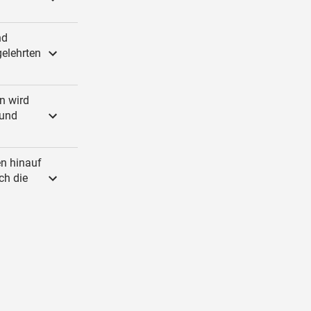
nd
gelehrten
n wird
 und
en hinauf
ch die