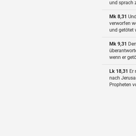
und sprach 
Mk 8,31
Und 
verworfen w
und getötet
Mk 9,31
Denn
überantworte
wenn er getö
Lk 18,31
Er 
nach Jerusal
Propheten 