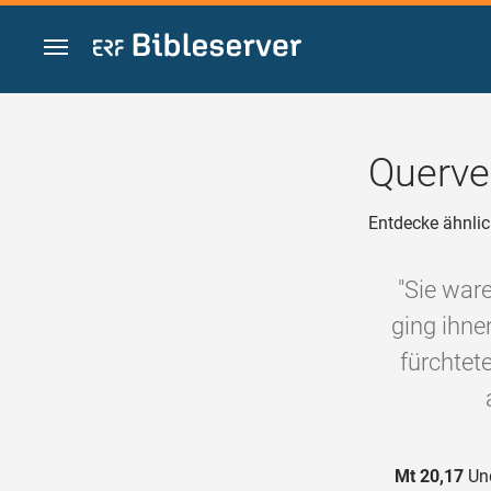
Zum Inhalt springen
Querve
Entdecke ähnlic
"Sie war
ging ihne
fürchtet
Mt 20,17
Und