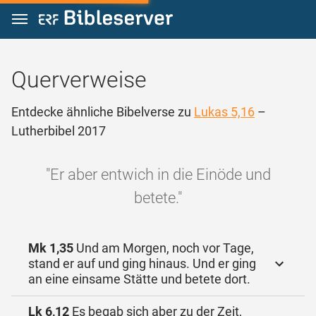
Zum Inhalt springen
Querverweise
Entdecke ähnliche Bibelverse zu
Lukas 5,16
–
Lutherbibel 2017
"Er aber entwich in die Einöde und
betete."
Mk 1,35
Und am Morgen, noch vor Tage,
stand er auf und ging hinaus. Und er ging
an eine einsame Stätte und betete dort.
Lk 6,12
Es begab sich aber zu der Zeit,